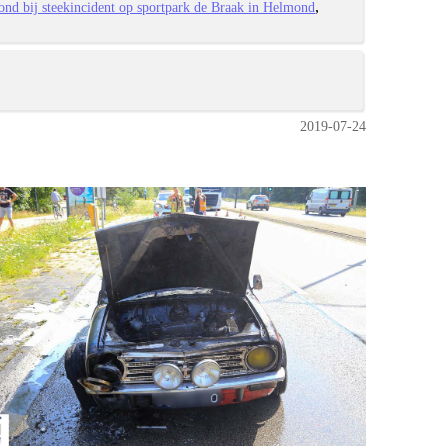
nd bij steekincident op sportpark de Braak in Helmond
2019-07-24