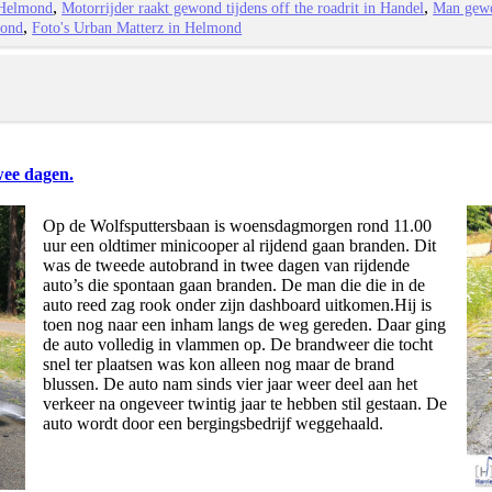
k Helmond
Motorrijder raakt gewond tijdens off the roadrit in Handel
Man gewo
mond
Foto's Urban Matterz in Helmond
wee dagen.
Op de Wolfsputtersbaan is woensdagmorgen rond 11.00
uur een oldtimer minicooper al rijdend gaan branden. Dit
was de tweede autobrand in twee dagen van rijdende
auto’s die spontaan gaan branden. De man die die in de
auto reed zag rook onder zijn dashboard uitkomen.Hij is
toen nog naar een inham langs de weg gereden. Daar ging
de auto volledig in vlammen op. De brandweer die tocht
snel ter plaatsen was kon alleen nog maar de brand
blussen. De auto nam sinds vier jaar weer deel aan het
verkeer na ongeveer twintig jaar te hebben stil gestaan. De
auto wordt door een bergingsbedrijf weggehaald.