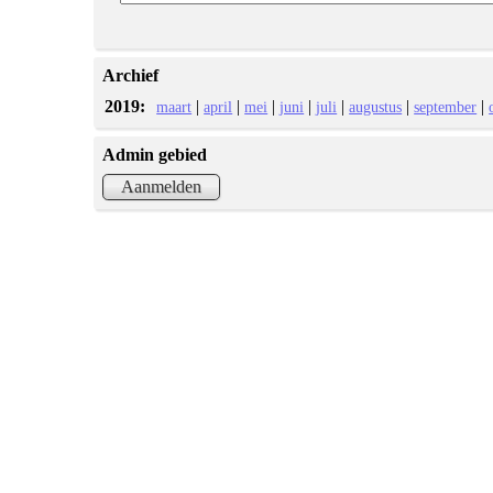
Archief
2019:
|
|
|
|
|
|
|
maart
april
mei
juni
juli
augustus
september
Admin gebied
Aanmelden